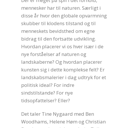
Der er meget på spil i det forhold,
mennesker har til naturen. Særligt i
disse år hvor den globale opvarmning
skubber til klodens tilstand og til
menneskets bevidsthed om egne
bidrag til den fortsatte udvikling.
Hvordan placerer vi os hver især i de
nye forståelser af naturen og
landskaberne? Og hvordan placerer
kunsten sig i dette komplekse felt? Er
landskabsmalerier i dag udtryk for et
politisk ideal? For indre
sindstilstande? For nye
tidsopfattelser? Eller?
Det taler Tine Nygaard med Ben
Woodhams, Helene Høm og Christian