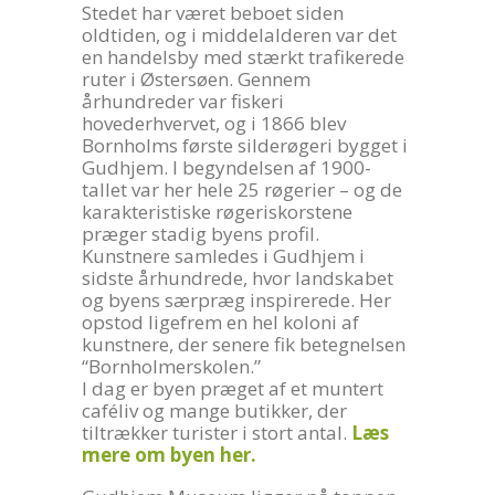
Stedet har været beboet siden
oldtiden, og i middelalderen var det
en handelsby med stærkt trafikerede
ruter i Østersøen. Gennem
århundreder var fiskeri
hovederhvervet, og i 1866 blev
Bornholms første silderøgeri bygget i
Gudhjem. I begyndelsen af 1900-
tallet var her hele 25 røgerier – og de
karakteristiske røgeriskorstene
præger stadig byens profil.
Kunstnere samledes i Gudhjem i
sidste århundrede, hvor landskabet
og byens særpræg inspirerede. Her
opstod ligefrem en hel koloni af
kunstnere, der senere fik betegnelsen
“Bornholmerskolen.”
I dag er byen præget af et muntert
caféliv og mange butikker, der
tiltrækker turister i stort antal.
Læs
mere om byen her.