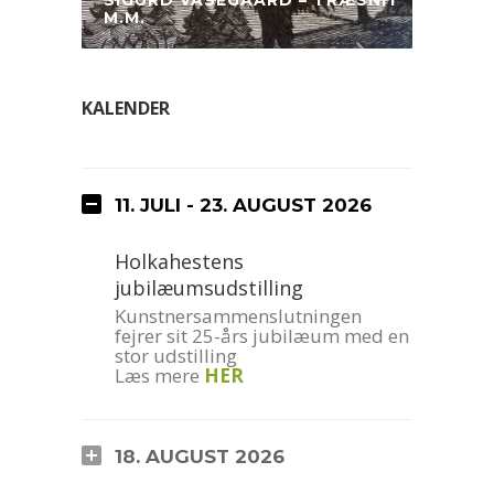
SIGURD VASEGAARD – TRÆSNIT
M.M.
KALENDER
11. JULI - 23. AUGUST 2026
Holkahestens
jubilæumsudstilling
Kunstnersammenslutningen
fejrer sit 25-års jubilæum med en
stor udstilling
Læs mere
HER
18. AUGUST 2026