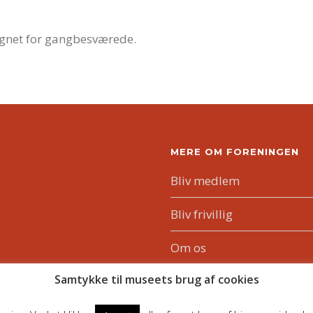
 egnet for gangbesværede.
MERE OM FORENINGEN
Bliv medlem
Bliv frivillig
Om os
Samtykke til museets brug af cookies