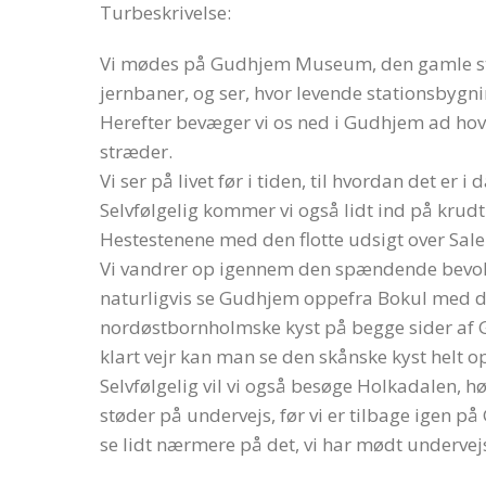
Turbeskrivelse:
Vi mødes på Gudhjem Museum, den gamle sta
jernbaner, og ser, hvor levende stationsbygn
Herefter bevæger vi os ned i Gudhjem ad hov
stræder.
Vi ser på livet før i tiden, til hvordan det er i 
Selvfølgelig kommer vi også lidt ind på krud
Hestestenene med den flotte udsigt over Sale
Vi vandrer op igennem den spændende bevoks
naturligvis se Gudhjem oppefra Bokul med den
nordøstbornholmske kyst på begge sider af Gu
klart vejr kan man se den skånske kyst helt o
Selvfølgelig vil vi også besøge Holkadalen, h
støder på undervejs, før vi er tilbage igen 
se lidt nærmere på det, vi har mødt undervej