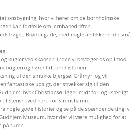
tionsbygning, hvor vi hører om de bornholmske
ingen kan fortælle om jernbanedriften.
edstrøget, Brøddegade, med nogle afstikkere i de små
dag.
t og kugler ved skansen, inden vi bevæger os op imod
nebugten og hører lidt om historien.
ning til den smukke bjergsø, Gråmyr, og vil
 fantastiske udsigt, der strækker sig til den
dhjem, hvor Christiansø ligger midt for, og i særligt
p til Stenshoved nord for Simrishamn.
øre nogle gode historier og se på de spændende ting, vi
på Gudhjem Museum, hvor der vil være mulighed for at
s på turen.