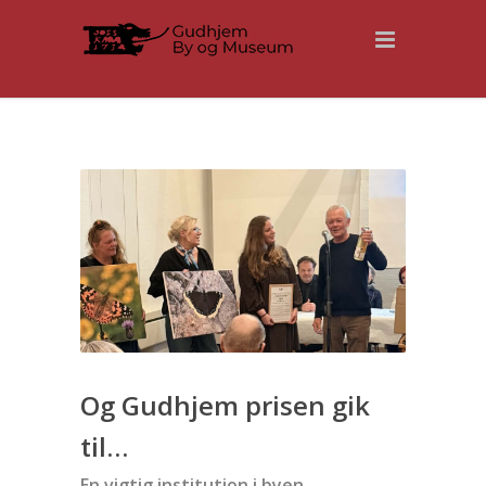
Og Gudhjem prisen gik
til…
En vigtig institution i byen