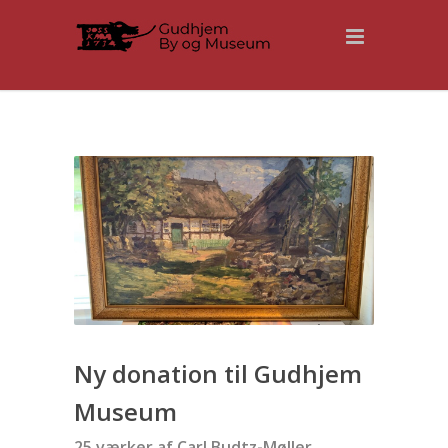
Ny donation til Gudhjem
Museum
25 værker af Carl Budtz-Møller