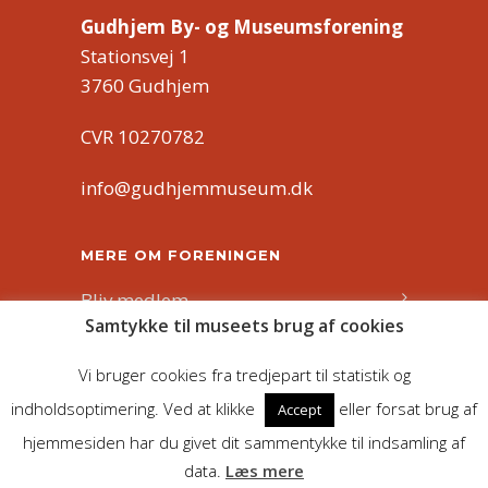
Gudhjem By- og Museumsforening
Stationsvej 1
3760 Gudhjem
CVR 10270782
info@gudhjemmuseum.dk
MERE OM FORENINGEN
Bliv medlem
Samtykke til museets brug af cookies
Bliv frivillig
Vi bruger cookies fra tredjepart til statistik og
Om os
indholdsoptimering. Ved at klikke
eller forsat brug af
Accept
hjemmesiden har du givet dit sammentykke til indsamling af
data.
Læs mere