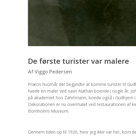
De første turister var malere
Af Viggo Pedersen
Præcis hvornår der begyndte at komme turister til Gudh
havde en maler ved navn Nathan boende i nogle år. Joh
på akademiet hos Zahrtmann, boede også i Gudhjem i den
Dekorationen er nu overmalet ved restaurationen af kir
Bornholms Museum.
Gennem tiden op til 1920, hvor jeg ikke var her, kom 