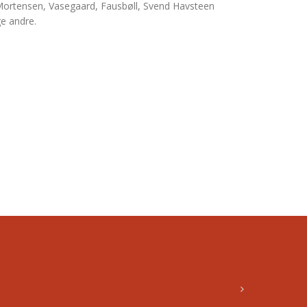
d Mortensen, Vasegaard, Fausbøll, Svend Havsteen
e andre.