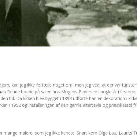
jem, kan jeg ikke fortælle noget om, men jeg ved, at der var turiste
an Rohde boede på salen hos Mogens Pedersen i nogle år i firserne.
 tid. Da kirken blev bygget i 1893 udførte han en dekoration i kirken
ken i 1952 og installeringen af den gamle altertavle og prædikestol 
der mange malere, som jeg ikke kendte. Snart kom Olga Lau, Laurits T