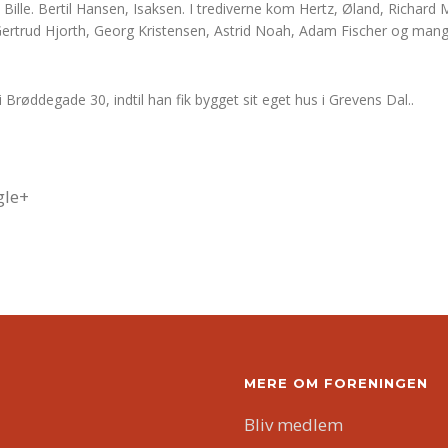
Bille. Bertil Hansen, Isaksen. I trediverne kom Hertz, Øland, Richar
Gertrud Hjorth, Georg Kristensen, Astrid Noah, Adam Fischer og mang
Brøddegade 30, indtil han fik bygget sit eget hus i Grevens Dal..
le+
MERE OM FORENINGEN
Bliv medlem