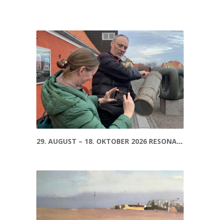
29. AUGUST – 18. OKTOBER 2026 RESONANZ – VON DER VERGANGENHEIT ZUR GEGENWART