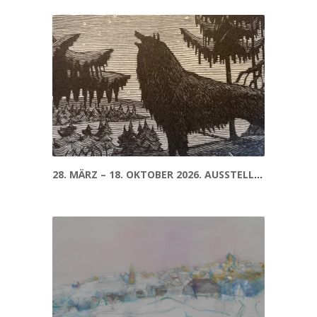
28. MÄRZ – 18. OKTOBER 2026. AUSSTELLUNG: SIGURD VASEGAARD – HOLZSCHNITTE